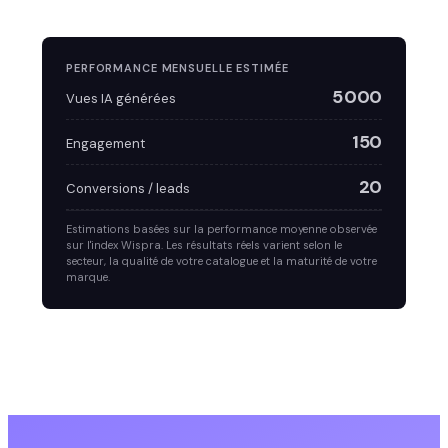
PERFORMANCE MENSUELLE ESTIMÉE
5 000
Vues IA générées
150
Engagement
20
Conversions / leads
Estimations basées sur la performance moyenne observée
sur l'index Wispra. Les résultats réels varient selon le
secteur, la qualité de votre catalogue et la maturité de votre
marque.