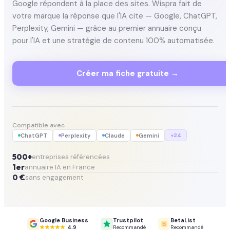
Google répondent à la place des sites. Wispra fait de
votre marque la réponse que l'IA cite — Google, ChatGPT,
Perplexity, Gemini — grâce au premier annuaire conçu
pour l'IA et une stratégie de contenu 100% automatisée.
Créer ma fiche gratuite →
Compatible avec
ChatGPT
Perplexity
Claude
Gemini
+24
500+
entreprises référencées
1er
annuaire IA en France
0 €
sans engagement
Google Business
Trustpilot
BetaList
4.9
Recommandé
Recommandé