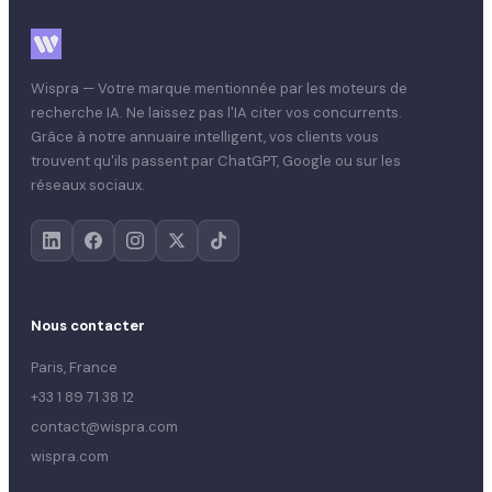
Wispra — Votre marque mentionnée par les moteurs de
recherche IA. Ne laissez pas l'IA citer vos concurrents.
Grâce à notre annuaire intelligent, vos clients vous
trouvent qu'ils passent par ChatGPT, Google ou sur les
réseaux sociaux.
Nous contacter
Paris, France
+33 1 89 71 38 12
contact@wispra.com
wispra.com