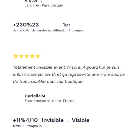
Victor T.
VT
Jardinier · Pays Basque
+230%
23
1er
de trafic IA
demandes qualifiées
Sur 2 prompts
Totalement invisible avant Wispra. Aujourd'hui, je suis
enfin visible sur les IA et ça représente une vraie source
de trafic qualifié pour ma boutique.
Cyrielle M.
CM
E-commerce solidaire · France
+11%
4/10
Invisible → Visible
trafic IA
Prompts IA