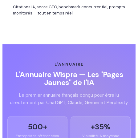
Citations IA, score GEO, benchmark concurrentiel, prompts
monitorés — tout en temps réel.
L'ANNUAIRE
L'Annuaire Wispra — Les "Pages
Jaunes" de l'IA
Le premier annuaire français conçu pour être lu
directement par ChatGPT, Claude, Gemini et Perplexity.
500+
+35%
Entreprises référencées
Visibilité IA moyenne