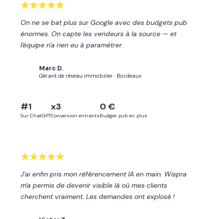
On ne se bat plus sur Google avec des budgets pub
énormes. On capte les vendeurs à la source — et
l'équipe n'a rien eu à paramétrer.
Marc D.
MD
Gérant de réseau immobilier · Bordeaux
#1
x3
0 €
Sur ChatGPT
Conversion entrants
Budget pub en plus
J'ai enfin pris mon référencement IA en main. Wispra
m'a permis de devenir visible là où mes clients
cherchent vraiment. Les demandes ont explosé !